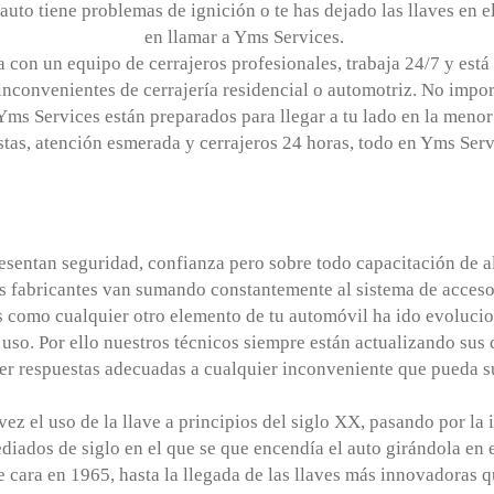
 auto tiene problemas de ignición o te has dejado las llaves en 
en llamar a Yms Services.
 con un equipo de cerrajeros profesionales, trabaja 24/7 y está 
inconvenientes de cerrajería residencial o automotriz. No import
 Yms Services están preparados para llegar a tu lado en la menor
tas, atención esmerada y cerrajeros 24 horas, todo en Yms Serv
esentan seguridad, confianza pero sobre todo capacitación de al
 fabricantes van sumando constantemente al sistema de acceso 
ves como cualquier otro elemento de tu automóvil ha ido evoluc
uso. Por ello nuestros técnicos siempre están actualizando sus 
cer respuestas adecuadas a cualquier inconveniente que pueda su
ez el uso de la llave a principios del siglo XX, pasando por la
iados de siglo en el que se que encendía el auto girándola en e
e cara en 1965, hasta la llegada de las llaves más innovadoras q