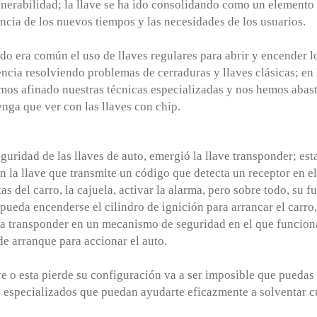
nerabilidad; la llave se ha ido consolidando como un elemento
cia de los nuevos tiempos y las necesidades de los usuarios.
o era común el uso de llaves regulares para abrir y encender l
ncia resolviendo problemas de cerraduras y llaves clásicas; en 
emos afinado nuestras técnicas especializadas y nos hemos abas
enga que ver con las llaves con chip.
uridad de las llaves de auto, emergió la llave transponder; est
en la llave que transmite un código que detecta un receptor en e
tas del carro, la cajuela, activar la alarma, pero sobre todo, su 
pueda encenderse el cilindro de ignición para arrancar el carro,
ema transponder en un mecanismo de seguridad en el que funciona
de arranque para accionar el auto.
ve o esta pierde su configuración va a ser imposible que puedas
os especializados que puedan ayudarte eficazmente a solventar c